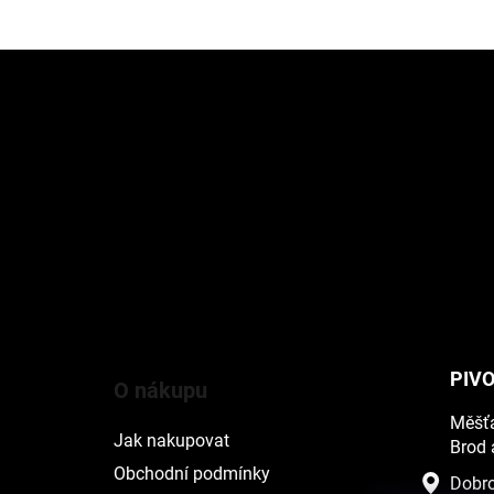
Z
á
p
a
t
í
PIVO
O nákupu
Měšťa
Jak nakupovat
Brod 
Obchodní podmínky
Dobro