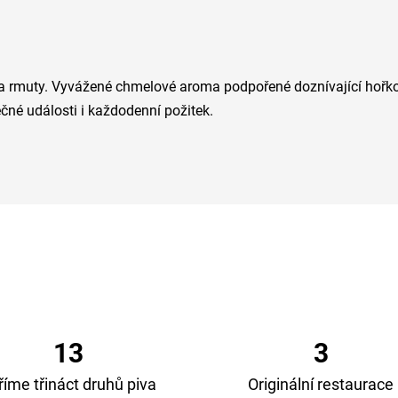
va rmuty. Vyvážené chmelové aroma podpořené doznívající hořkos
čné události i každodenní požitek.
13
3
říme třináct druhů piva
Originální restaurace