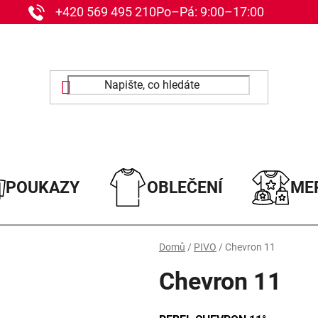
+420 569 495 210
Po–Pá: 9:00–17:00
POUKAZY
OBLEČENÍ
ME
Domů
/
PIVO
/
Chevron 11
Chevron 11