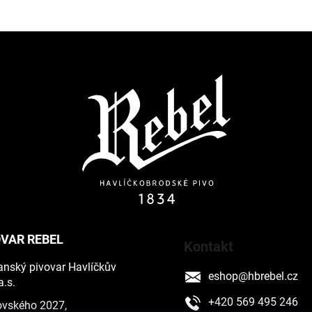
VAR REBEL
Kontakt
nský pivovar Havlíčkův
eshop
@
hbrebel.cz
a.s.
+420 569 495 246
vského 2027,