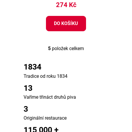
274 Kč
DO KOŠÍKU
5
položek celkem
O
v
l
1834
á
Tradice od roku 1834
d
a
13
c
í
Vaříme třináct druhů piva
p
3
r
v
Originální restaurace
k
115 000 +
y