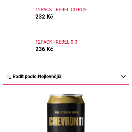
12PACK - REBEL CITRUS
232 Kč
12PACK - REBEL 0.0
236 Kč
Ř
Řadit podle:
Nejlevnější
a
z
V
e
ý
n
p
í
i
p
s
r