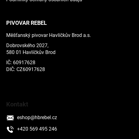
PIVOVAR REBEL
Měšťanský pivovar Havlíčkův Brod a.s.
Dobrovského 2027,
580 01 Havlíčkův Brod
IČ: 60917628
DIČ: CZ60917628
Kontakt
eshop
@
hbrebel.cz
+420 569 495 246