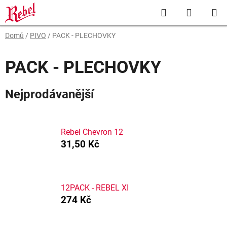
Přejít
Hledat
NÁKUP
na
obsah
KOŠÍK
Domů
/
PIVO
/
PACK - PLECHOVKY
PACK - PLECHOVKY
Nejprodávanější
Rebel Chevron 12
31,50 Kč
12PACK - REBEL XI
274 Kč