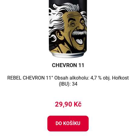
p
o
r
d
o
u
d
k
u
t
k
ů
t
ů
CHEVRON 11
REBEL CHEVRON 11° Obsah alkoholu: 4,7 % obj. Hořkost
(IBU): 34
29,90 Kč
DO KOŠÍKU