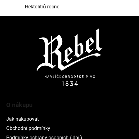
v
Hektolitrů ročně
ý
p
Z
i
á
s
p
u
a
t
í
O nákupu
Jak nakupovat
Obchodní podmínky
Podmínky ochrany osobních údajů