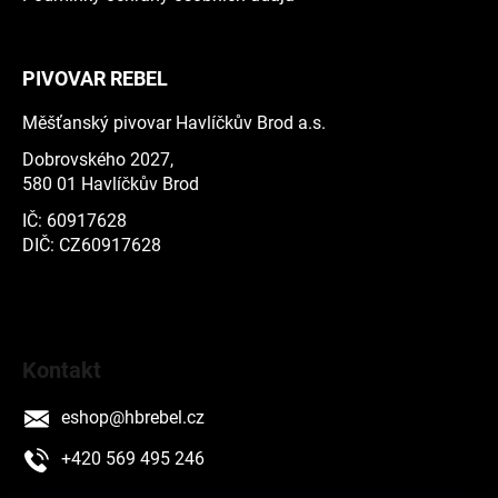
PIVOVAR REBEL
Měšťanský pivovar Havlíčkův Brod a.s.
Dobrovského 2027,
580 01 Havlíčkův Brod
IČ: 60917628
DIČ: CZ60917628
Kontakt
eshop
@
hbrebel.cz
+420 569 495 246