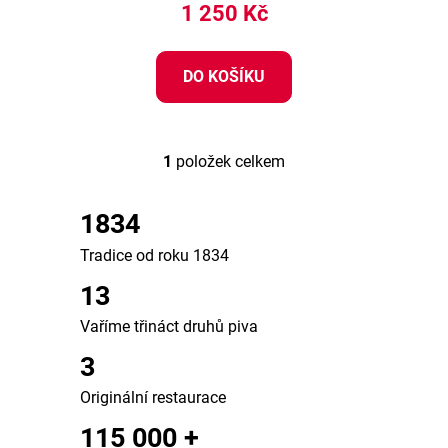
1 250 Kč
DO KOŠÍKU
1
položek celkem
O
v
l
1834
á
Tradice od roku 1834
d
a
13
c
í
Vaříme třináct druhů piva
p
3
r
v
Originální restaurace
k
115 000 +
y