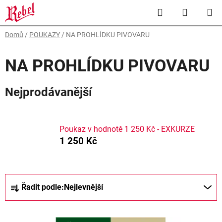
Přejít
Hledat
NÁKUP
na
obsah
KOŠÍK
Domů
/
POUKAZY
/
NA PROHLÍDKU PIVOVARU
NA PROHLÍDKU PIVOVARU
Nejprodávanější
Poukaz v hodnotě 1 250 Kč - EXKURZE
1 250 Kč
Ř
Řadit podle:
Nejlevnější
a
z
V
e