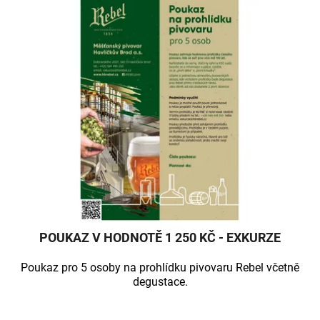
ý
n
p
í
i
p
s
r
p
o
r
d
o
u
d
k
u
t
k
ů
t
ů
POUKAZ V HODNOTĚ 1 250 KČ - EXKURZE
Poukaz pro 5 osoby na prohlídku pivovaru Rebel včetně
degustace.