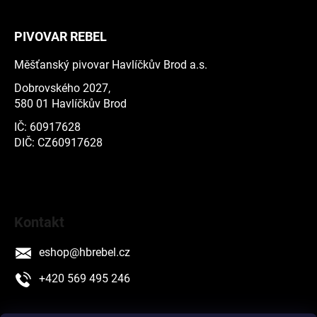
PIVOVAR REBEL
Měšťanský pivovar Havlíčkův Brod a.s.
Dobrovského 2027,
580 01 Havlíčkův Brod
IČ: 60917628
DIČ: CZ60917628
Kontakt
eshop
@
hbrebel.cz
+420 569 495 246