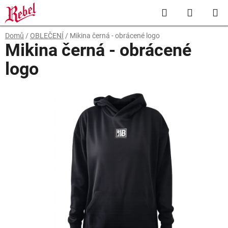
Přejít
Hledat
NÁKUP
na
obsah
KOŠÍK
Domů
/
OBLEČENÍ
/
Mikina černá - obrácené logo
Mikina černá - obrácené
logo