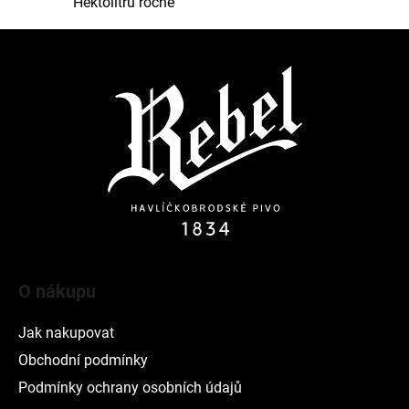
Hektolitrů ročně
Z
á
p
a
t
í
O nákupu
Jak nakupovat
Obchodní podmínky
Podmínky ochrany osobních údajů