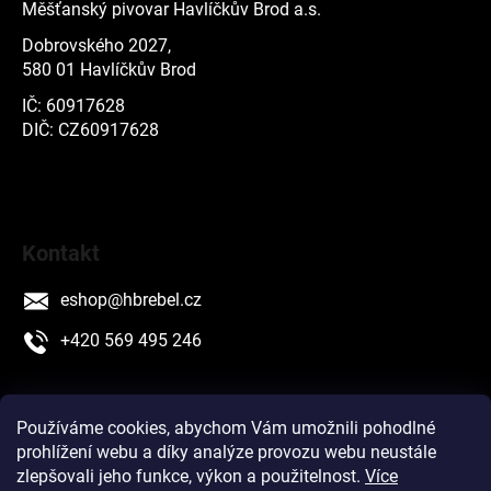
Měšťanský pivovar Havlíčkův Brod a.s.
Dobrovského 2027,
580 01 Havlíčkův Brod
IČ: 60917628
DIČ: CZ60917628
Kontakt
eshop
@
hbrebel.cz
+420 569 495 246
Používáme cookies, abychom Vám umožnili pohodlné
prohlížení webu a díky analýze provozu webu neustále
SLEDUJTE NÁS
zlepšovali jeho funkce, výkon a použitelnost.
Více