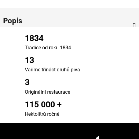
Popis
1834
Tradice od roku 1834
13
Vaříme třináct druhů piva
3
Originální restaurace
115 000 +
Hektolitrů ročně
Z
á