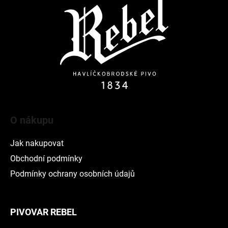
p
a
t
í
O nákupu
Jak nakupovat
Obchodní podmínky
Podmínky ochrany osobních údajů
PIVOVAR REBEL