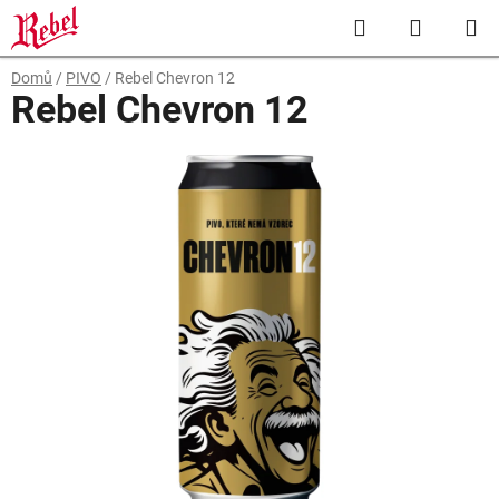
Přejít
Hledat
NÁKUP
na
obsah
KOŠÍK
Domů
/
PIVO
/
Rebel Chevron 12
Rebel Chevron 12