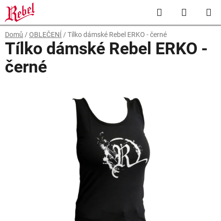
Přejít
Hledat
NÁKUP
na
obsah
KOŠÍK
Domů
/
OBLEČENÍ
/
Tílko dámské Rebel ERKO - černé
Tílko dámské Rebel ERKO -
černé