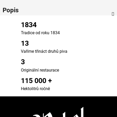
Popis
1834
Tradice od roku 1834
13
Vaříme třináct druhů piva
3
Originální restaurace
115 000 +
Hektolitrů ročně
Z
á
p