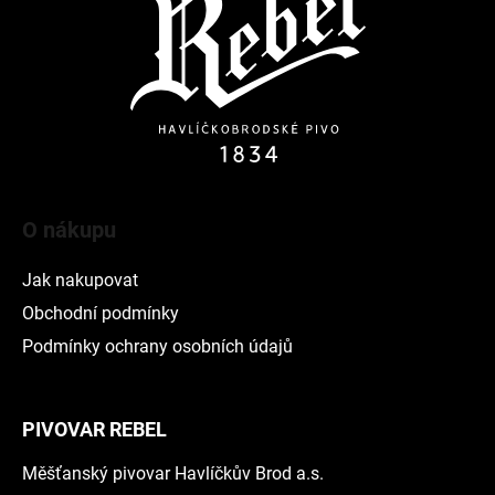
a
t
í
O nákupu
Jak nakupovat
Obchodní podmínky
Podmínky ochrany osobních údajů
PIVOVAR REBEL
Měšťanský pivovar Havlíčkův Brod a.s.